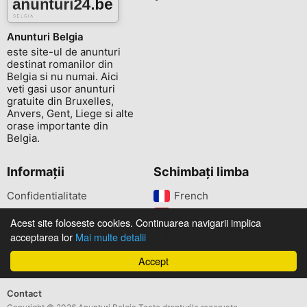
Anunturi Belgia
este site-ul de anunturi
destinat romanilor din
Belgia si nu numai. Aici
veti gasi usor anunturi
gratuite din Bruxelles,
Anvers, Gent, Liege si alte
orase importante din
Belgia.
Informații
Schimbați limba
Confidentialitate
French‎
Termeni si conditii
Dutch‎
Acest site foloseste cookies. Continuarea navigarii implica
Romana‎
acceptarea lor
Mai multe detalii
Accept
Contact