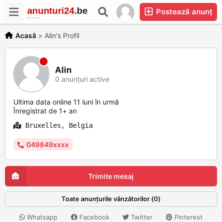
Postează anunț
Acasă
>
Alin's Profil
Alin
0 anunțuri active
Ultima data online 11 luni în urmă
Înregistrat de 1+ an
Bruxelles, Belgia
049849xxxx
Trimite mesaj
Toate anunțurile vânzătorilor (0)
Whatsapp
Facebook
Twitter
Pinterest