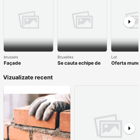
brussels
Bruxelles
Lot
Façade
Se cauta echipe de
Oferta mun
muncitori in lucrari
3500eur/lu
interioare, cu
Vizualizate recent
incepere imediata.