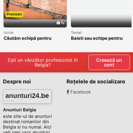
Premium
1
Uccle
Ternat
Căutăm echipă pentru
Baieti sau echipe pentru
cărămidă aparentă / facade
gyproc
brick
Ești un vânzător profesionist în
Creează un
Belgia?
cont
Despre noi
Rețelele de socializare
Facebook
Anunturi Belgia
este site-ul de anunturi
destinat romanilor din
Belgia si nu numai. Aici
veti gasi usor anunturi