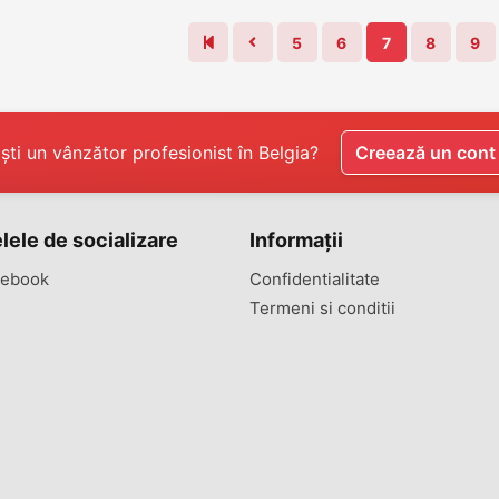
5
6
7
8
9
ști un vânzător profesionist în Belgia?
Creează un cont
lele de socializare
Informații
ebook
Confidentialitate
Termeni si conditii