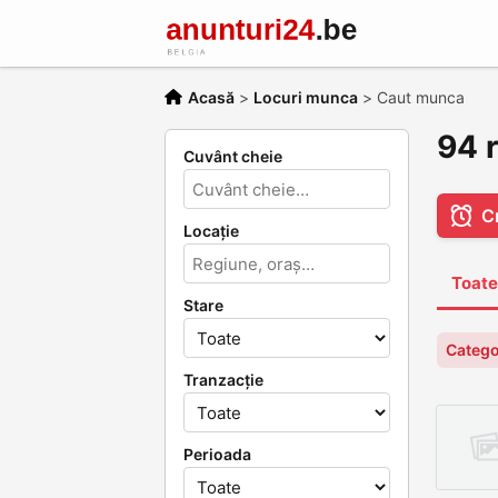
Acasă
>
Locuri munca
>
Caut munca
94 
Cuvânt cheie
Cr
Locație
Toate
Stare
Catego
Tranzacție
Perioada