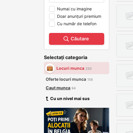
Numai cu imagine
Doar anunțuri premium
Cu număr de telefon
Căutare
Selectați categoria
Locuri munca
250
Oferte locuri munca
156
Caut munca
94
Cu un nivel mai sus