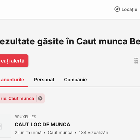
Locație
rezultate găsite în Caut munca Be
eați alertă
 anunturile
Personal
Companie
rie: Caut munca
BRUXELLES
CAUT LOC DE MUNCA
2 luni în urmă
Caut munca
134 vizualizări