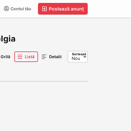
Postează anunț
Contul tău
lgia
Sortează
Grilă
Listă
Detalii