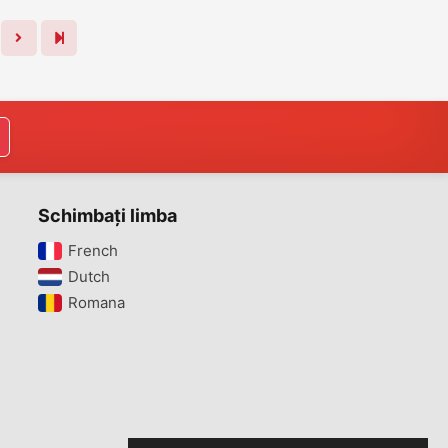
Schimbați limba
French‎
Dutch‎
Romana‎