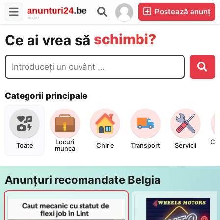
cumperi?
Postează anunț
vinzi?
schimbi?
Ce ai vrea să
închiriezi?
cumperi?
Categorii principale
Locuri
Co
Toate
Chirie
Transport
Servicii
munca
Anunțuri recomandate Belgia