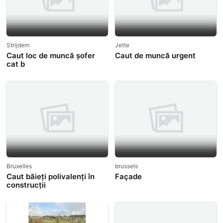
Strijdem
Jette
Caut loc de muncă șofer
Caut de muncă urgent
cat b
Bruxelles
brussels
Caut băieți polivalenți în
Façade
construcții