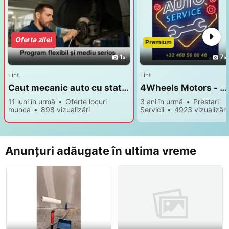
Oferta zilei
Premium
Premium
1
7
Lint
Lint
Caut mecanic auto cu statut de flexi job in Lint langa Antwerpen
4Wheels Motors - mentenanta generala si reparații pentru autovehicule Lint / Antwerpen
11 luni în urmă
Oferte locuri
3 ani în urmă
Prestari
munca
898 vizualizări
Servicii
4923 vizualizări
Anunțuri adăugate în ultima vreme