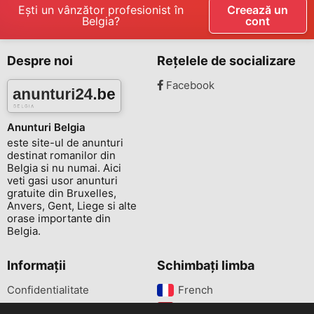
Ești un vânzător profesionist în
Creează un
Belgia?
cont
Despre noi
Rețelele de socializare
Facebook
Anunturi Belgia
este site-ul de anunturi
destinat romanilor din
Belgia si nu numai. Aici
veti gasi usor anunturi
gratuite din Bruxelles,
Anvers, Gent, Liege si alte
orase importante din
Belgia.
Informații
Schimbați limba
Confidentialitate
French‎
Termeni si conditii
Dutch‎