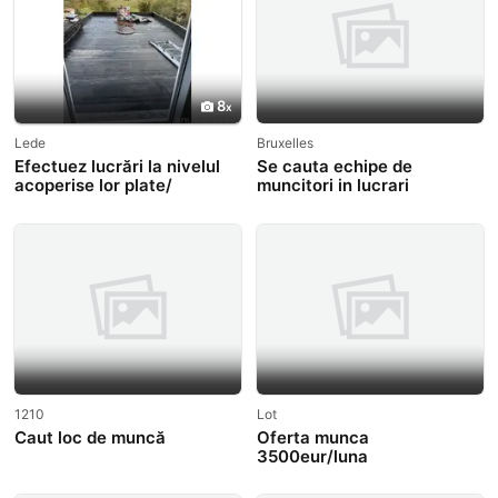
8
Lede
Bruxelles
Efectuez lucrări la nivelul
Se cauta echipe de
acoperise lor plate/
muncitori in lucrari
înclinate
interioare, cu incepere
imediata.
1210
Lot
Caut loc de muncă
Oferta munca
3500eur/luna